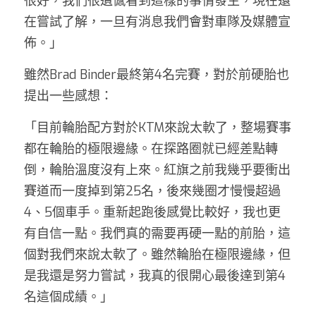
很好，我們很遺憾看到這樣的事情發生，現在還
在嘗試了解，一旦有消息我們會對車隊及媒體宣
佈。」
雖然Brad Binder最終第4名完賽，對於前硬胎也
提出一些感想：
「目前輪胎配方對於KTM來說太軟了，整場賽事
都在輪胎的極限邊緣。在探路圈就已經差點轉
倒，輪胎溫度沒有上來。紅旗之前我幾乎要衝出
賽道而一度掉到第25名，後來幾圈才慢慢超過
4、5個車手。重新起跑後感覺比較好，我也更
有自信一點。我們真的需要再硬一點的前胎，這
個對我們來說太軟了。雖然輪胎在極限邊緣，但
是我還是努力嘗試，我真的很開心最後達到第4
名這個成績。」