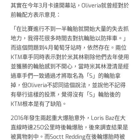
其實在今年3月卡達開幕站，Oliveria就曾經對於
前輪配方表示意見：
「在比賽進行不到一半輪胎就開始大量的失去抓
地力，我得花很多時間去對抗輪胎以防摔車。」
而這個問題到4月葡萄牙站時，依然存在。兩位
KTM車手同時表示對於米其林剔除他們去年使用
並獲勝的輪胎感到不開心，當時米其林澄清是經
過車手們一致通過才將取名為「S」的輪胎拿
掉，但Oliveria不認同這個說法，並說他不記得
有舉行這樣的投票，覺得沒有「S」輪胎後的
KTM根本是有了缺陷。
2016年發生兩起重大爆胎意外，Loris Baz在大
直線時速250公里時後輪爆胎，後來調查結果是
被異物刺中。而Soctt Redding在後輪爆胎時被