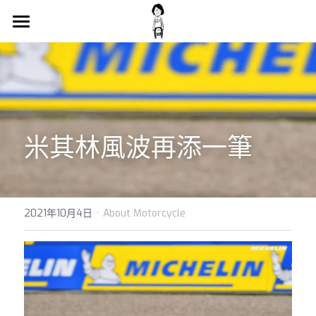
×
商品分類
Main
所有商品分類
Blog
Contact
米其林風波再添一筆
Support Me
搜索
·
2021年10月4日
About Motorcycle