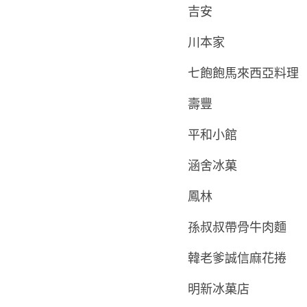
吉安
川本家
七飽飽馬來西亞料理
壽豐
平和小館
涵舍冰菓
鳳林
孫叔叔帶骨牛肉麵
韓老爹誠信麻花捲
明新冰菓店