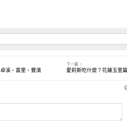
下一篇
縣卓溪、富里、豐濱
愛莉斯吃什麼？花蓮玉里