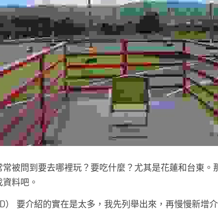
常常被問到要去哪裡玩？要吃什麼？尤其是花蓮和台東。
找資料吧。
D） 要介紹的實在是太多，我先列舉出來，再慢慢新增