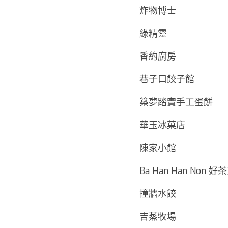
炸物博士
綠精靈
香約廚房
巷子口餃子館
築夢踏實手工蛋餅
華玉冰菓店
陳家小館
Ba Han Han Non 
撞牆水餃
吉蒸牧場