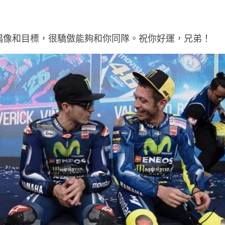
偶像和目標，很驕傲能夠和你同隊。祝你好運，兄弟！